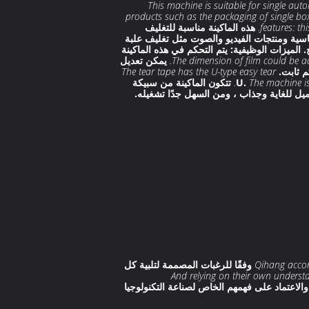
This machine is suitable for single au
products such as the packaging of single box
features: th
هذه الماكينة مناسبة للتغليف
اسية ومنتجات الفيديو والصوت مثل تغليف علبة
 منديل ورق ، علكة ، ممحاة إلخ. الميزات الوظيفية: يتم التحكم في هذه الماكينة
The dimension of film could be adj
يمكن تعديل
م ثابت.
The tear tape has the U-type easy tear
The machine is
تتكون الماكينة من سبيكة
يل للغاية وجذاب ، ومن السهل جدًا تشغيله.
Qihang accor
Qihang وفقًا للرغبات المصممة لتلبية كل
And relying on their own understa
والاعتماد على فهمهم الخاص لصناعة التكنولوجيا