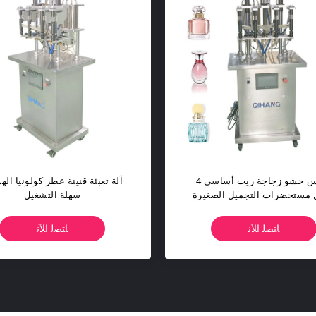
رات التجميل السائل الضروري
ط زجاجة حشو العطور ملء آلة
رؤوس من النوع شبه التلقائ
ﺎﺘﺼﻟ ﺍﻶﻧ
ﺎﺘﺼﻟ ﺍﻶﻧ