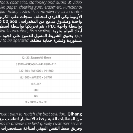
 food, cosmetics, stationery and audio ＆ video
kin paper, chewing gum, eraser etc. Functional
film falling system is controlled by servo motor.
الأوتوماتيكي الفردي لمختلف منتجات علب الكرتو
بواسطة واجهة PLC ، يتم تحريكها بواسطة أسطوانة ، ويتم التحكم في نظام سقوط الفيلم بواسطة محرك سيرفو.
أبعاد الفيلم بحرية.
liable operation, firm sealing.
gap.
يحتوي الشريط المسيل للدموع على فجوة تمز
مستوردة وقشرة حماية مغلقة.
y to be operated.
ment plan to match the best solution.
من المتطلبات الفنية وخطة الاستثمار لتتناسب مع
ons to provide the best quality customer service.
وفريق ضبط النفس المهني لصناعة مستحضرات التجم