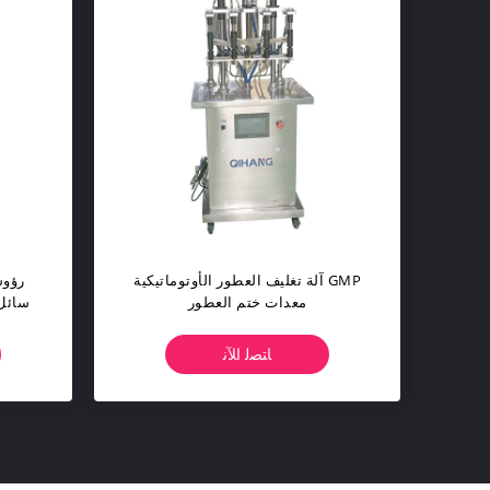
5 مل 220 فولت 50 هرتز آلة ختم
عن طريق الفم السائل قفل آلة تعبئة
مستحض
زجاجة عطر البنسلين
النف
ﺎﺘﺼﻟ ﺍﻶﻧ