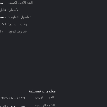
الحد الأدنى لكمية:
1 مجموعة
الأسعار:
قابل
تفاصيل التغليف:
حسب 
وقت التسليم:
2-3 أسابيع
شروط الدفع:
P ، T / T
معلومات تفصيلية
الجهد االكهربى:
3 * 380V + N + PE
الكلمة الرئيسية:
خط إنتاج تعبئة السو