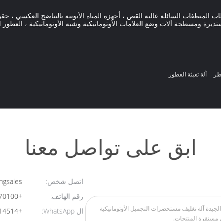
غ ، خلاطات المنظفات السائلة عالية القص ، أجهزة المياه الأيونية بالتناضح العكسي 
تديرة ومسطحة آلات وضع العلامات الأوتوماتيكية وشبه الأوتوماتيكية ، العطور ا
عطر
آلة تعبئة العطور
ابق على تواصل معنا
اتصل شخص:
Qihangsales
رقم الهاتف:
+8618932370100
ال WhatsApp:
+8615626014514