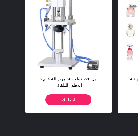
آلة تعبئة العطور الأوتوماتيكية ذات 4
220V 50HZ التلقائي ملء آلة العطور
ي
منخفضة الضوضاء
ﺎﺘﺼﻟ ﺍﻶﻧ