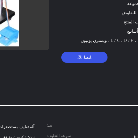
 للتفاوض
المنتج
L / C ، D /  ، ويسترن يونيون
ﺎﺘﺼﻟ ﺍﻶﻧ
بند:
آلة تغليف مستحضرات
سرعة التغليف:
ائل
12-23 كيس / دقيقة