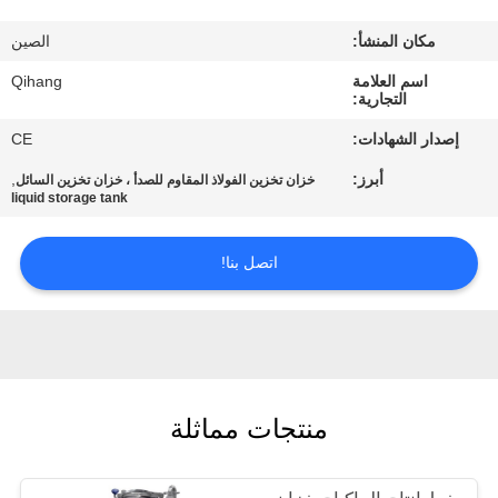
مراقبة
مكان المنشأ:
الصين
الجودة
اسم العلامة
Qihang
التجارية:
اتصل
إصدار الشهادات:
CE
بنا
أبرز:
,
خزان تخزين الفولاذ المقاوم للصدأ ، خزان تخزين السائل
liquid storage tank
اطلب
اتصل بنا!
اقتباس
أخبار
حالات
منتجات مماثلة