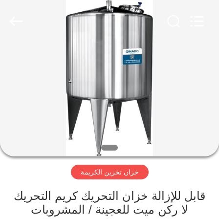
صنع
مستحضرات
التجميل
المزود.
Copyright
©
2020
-
مسكن
2025
cosmetic-
makingmachine.com.
All
Rights
Reserved.
منتجات
معلومات
عنا
جولة
خزان تخزين الكريمة
في
المعمل
قابل للإزالة خزان التحريك كريم التحريك
لا ركن ميت للعجينة / المشروبات