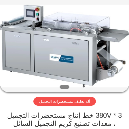
Qihang
Machinery
&
Equipment
Co.,
Ltd.
All
Rights
مسكن
Reserved.
منتجات
معلومات
عنا
جولة
آلة تغليف مستحضرات التجميل
في
المعمل
3 * 380V خط إنتاج مستحضرات التجميل
، معدات تصنيع كريم التجميل السائل