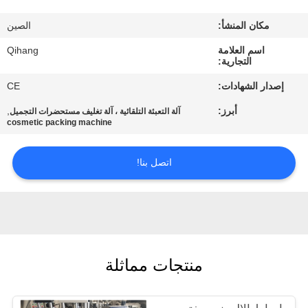
مراقبة
مكان المنشأ:
الصين
الجودة
اسم العلامة
Qihang
التجارية:
اتصل
إصدار الشهادات:
CE
بنا
أبرز:
,
آلة التعبئة التلقائية ، آلة تغليف مستحضرات التجميل
cosmetic packing machine
أخبار
اتصل بنا!
حالات
اطلب
اقتباس
منتجات مماثلة
خريطة