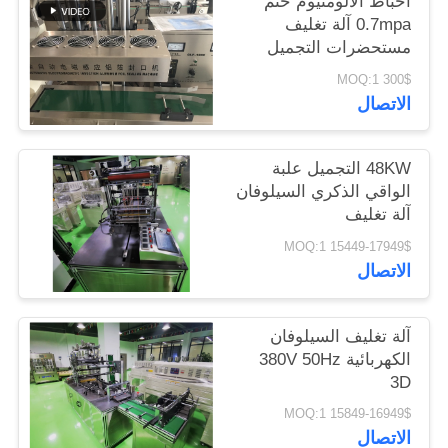
احباط الالومنيوم ختم
الموقع
0.7mpa آلة تغليف
مستحضرات التجميل
PRIVACY
300$ MOQ:1
الاتصال
POLICY
48KW التجميل علبة
الواقي الذكري السيلوفان
آلة تغليف
15449-17949$ MOQ:1
الاتصال
آلة تغليف السيلوفان
الكهربائية 380V 50Hz
3D
15849-16949$ MOQ:1
الاتصال