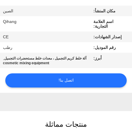
مراقبة
مكان المنشأ:
الصين
الجودة
اسم العلامة
Qihang
التجارية:
اتصل
إصدار الشهادات:
CE
بنا
رقم الموديل:
رطب
أبرز:
,
آلة خلط كريم التجميل ، معدات خلط مستحضرات التجميل
أخبار
cosmetic mixing equipment
حالات
اتصل بنا!
اطلب
اقتباس
منتجات مماثلة
خريطة