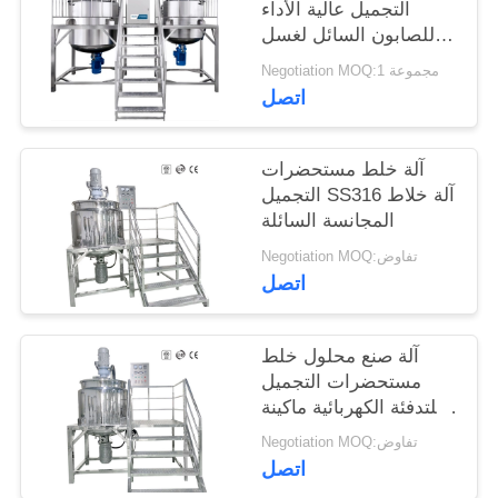
التجميل عالية الأداء
للصابون السائل لغسل
اليدين
Negotiation MOQ:1 مجموعة
اتصل
آلة خلط مستحضرات
التجميل SS316 آلة خلاط
المجانسة السائلة
Negotiation MOQ:تفاوض
اتصل
آلة صنع محلول خلط
مستحضرات التجميل
للتدفئة الكهربائية ماكينة
خلط وعاء الخلط المغلف
Negotiation MOQ:تفاوض
بالدبابات
اتصل