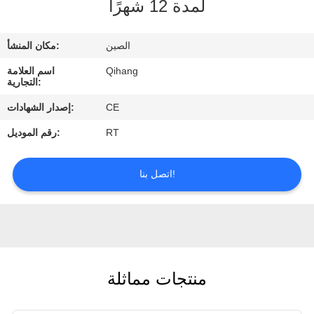
لمدة 12 شهرًا
مراقبة
الجودة
الصين
مكان المنشأ:
Qihang
اسم العلامة
اتصل
التجارية:
بنا
CE
إصدار الشهادات:
RT
رقم الموديل:
اطلب
اقتباس
اتصل بنا!
أخبار
حالات
منتجات مماثلة