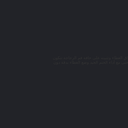
لأغطية نوع الرش.تستخدم الآلة المشبك لإغلاق الغطاء وتثبيته على حافة فم الزجاجة.تتكون
تى مع أداء الختم الجيد.وضع الغطاء بدقة دون