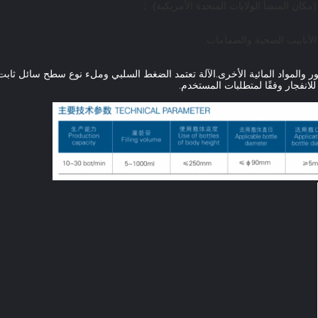
مكان المنشأ الولايات المتحدة الأمريكية) ；
لأنابيب الصحية والصمامات.
طور والمواد المائية الأخرى.الآلة تعتمد الضغط السلبي وملء نوع سطح سائل ثا
نفجار وفقًا لمتطلبات المستخدم.