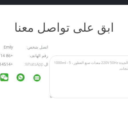
ابق على تواصل معنا
اتصل شخص:
Emily
رقم الهاتف:
+86 15626014514
ال WhatsApp:
+8615626014514