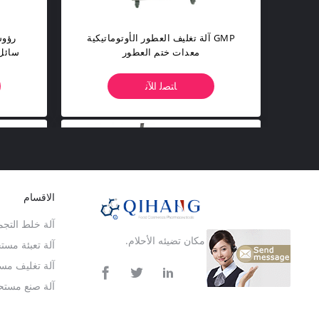
آلة تغليف العطور الأوتوماتيكية GMP
معدات ختم العطور
سائل
ﺎﺘﺼﻟ ﺍﻶﻧ
الاقسام
آلة خلط التجم
أبحر للعالم - مكان تضيئه الأحلام.
آلة تعبئة مس
آلة تغليف مس
آلة صنع مستح