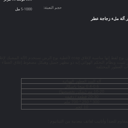
حجم التعبئة:
5-1000 مل
آلة ملء زجاجة عطر
,
آلة تغطية العطور هي نوع من آلة إغلاق الغطاء من نوع لقط.إنها مناسبة لإغلاق ccap 
از تثبيت ونظام التحكم الهوائي.إنه ذو مظهر جميل وهيكل مضغوط.إغلاق الغطاء ح
 العطور المختلفة.
آلة السد العطور الهوائية
0.4-0.6 ميجا باسكال
10-20 مم (يمكن تخصيصها)
20-30 قطعة / دقيقة
300 * 250 * 700 ملم
10 كجم
اوم للصدأ وأنابيب لفائف معدنية من التيتانيوم ؛