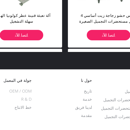
4 رؤوس حشو زجاجة زيت أساسي
آلة تعبئة قنينة عطر كولونيا الهو
 مستحضرات التجميل الصغيرة
سهلة التشغيل
ﺎﺘﺼﻟ ﺍﻶﻧ
ﺎﺘﺼﻟ ﺍﻶﻧ
حول نا
جولة في المعمل
تاريخ
OEM / ODM
يل
خدمة
R & D
تحضرات التجميل
لدينا فريق
خط الانتاج
تحضرات التجميل
مقدمة
ضرات التجميل