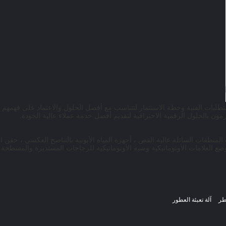
ن المتطلبات الفنية وخطة الاستثمار لتتناسب مع أفضل الحلول.والاعتماد على فهمهم
بالحلول الرقمية الاحترافية لتقديم أفضل خدمة عملاء عالية الجودة.
خلاطات المنظفات السائلة عالية القص ، أجهزة المياه الأيونية بالتناضح العكسي ، حقن
ت وضع العلامات الأوتوماتيكية وشبه الأوتوماتيكية للزجاجات المستديرة والمسطحة
عطر
آلة تعبئة العطور