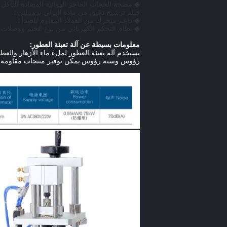
◆ مضخة الحجاب الحاجز الهوائية المضادة للتآكل (
فيلم ترشيح دقيق من مادة البولي بروبيلين ؛
◆ داعم متحرك من الفولاذ المقاوم للصدأ ؛
◆ نظام التحكم الكهربائي من نوع الختم ووصلات ا
معلومات بسيطة عن آلة تعبئة العطور:
تستخدم آلة تعبئة العطور لملء ماء الأزهار والع
رؤوس وستة رؤوس.يمكن توفير منتجات مقاومة للا