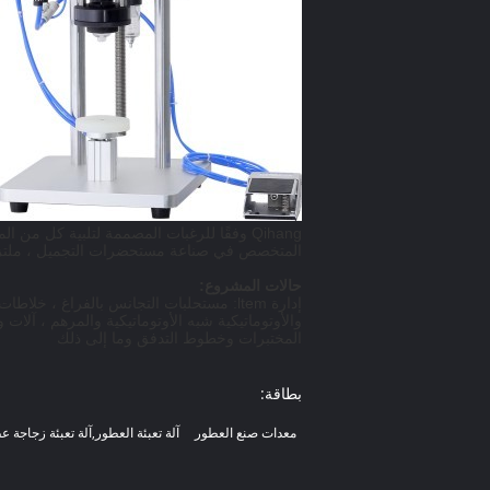
Qihang وفقًا للرغبات المصممة لتلبية كل م
المتخصص في صناعة مستحضرات التجميل ، ملتزمون 
حالات المشروع:
إدارة ltem: مستحلبات التجانس بالفراغ ، 
والأوتوماتيكية شبه الأوتوماتيكية والمرهم ، آلا
المختبرات وخطوط التدفق وما إلى ذلك
بطاقة:
معدات صنع العطور
آلة تعبئة العطور,آلة تعبئة زجاجة 