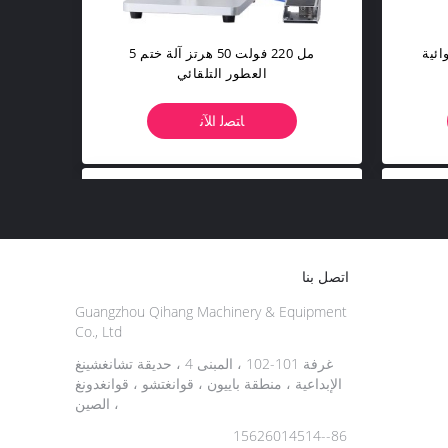
ائية
5 مل 220 فولت 50 هرتز آلة ختم
العطور التلقائي
ﺎﺘﺼﻟ ﺍﻶﻧ
اتصل بنا
Guangzhou Qihang Machinery & Equipment
Co., Ltd
غرفة 101-102 ، المبنى 4 ، حديقة تشانغشينغ
الإبداعية ، منطقة باييون ، قوانغتشو ، قوانغدونغ
، الصين
86--15626014514