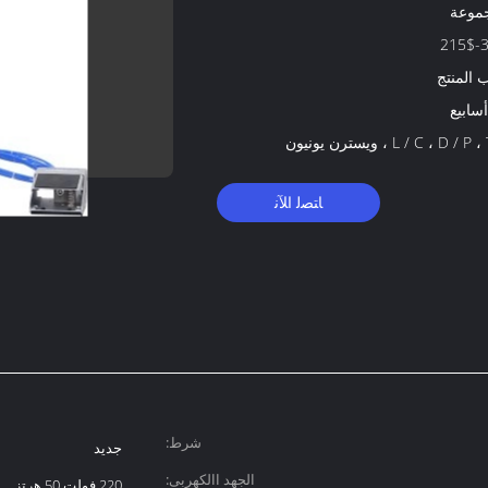
215$-
المنتج
L / C ، D /  ، ويسترن يونيون
ﺎﺘﺼﻟ ﺍﻶﻧ
شرط:
جديد
الجهد االكهربى:
220 فولت 50 هرتز