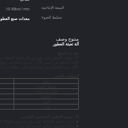
السعة الإنتاجية:
10-30bot / min
تسليط الضوء:
معدات صنع العطور
منتوج وصف
آلة تعبئة العطور
مقدمة المنتج
الآلة بأكملها من جسم الآلة ، سطح الطاولة ، جه
تآكل على السطح.يتم استخدامه في تغطية زجاجات
المقياس التقني
اسم
ضغط العمل
قطر الزجاجة
إنتاجية
البعد
وزن
آلة تجميد العطور
التخصيص القياسي:
◆ خزان تجميد الحفاظ على الحرارة من الفولاذ المق
◆ وحدة التجميد (مكان المنشأ فرنسا) ؛