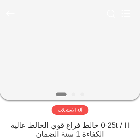
Qihang
Machinery
&
Equipment
Co.,
Ltd.
All
Rights
مسكن
Reserved.
منتجات
معلومات
عنا
جولة
آلة الاستحلاب
في
المعمل
0-25t / H خالط فراغ قوي الخالط عالية
الكفاءة 1 سنة الضمان