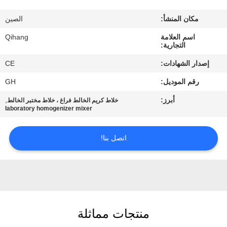
مراقبة
مكان المنشأ:
الصين
الجودة
اسم العلامة
Qihang
التجارية:
اتصل
إصدار الشهادات:
CE
بنا
رقم الموديل:
GH
أبرز:
,
خلاط كريم الخالط فراغ ، خلاط مختبر الخالط
أخبار
laboratory homogenizer mixer
حالات
اتصل بنا!
اطلب
اقتباس
منتجات مماثلة
خريطة