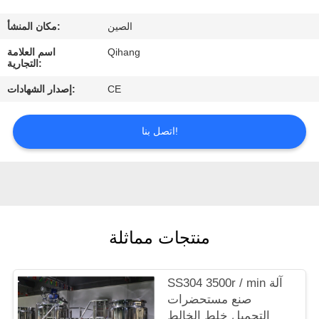
مراقبة
الصين
مكان المنشأ:
الجودة
Qihang
اسم العلامة
التجارية:
اتصل
CE
إصدار الشهادات:
بنا
اتصل بنا!
اطلب
اقتباس
أخبار
منتجات مماثلة
حالات
SS304 3500r / min آلة
صنع مستحضرات
التجميل خلط الخالط