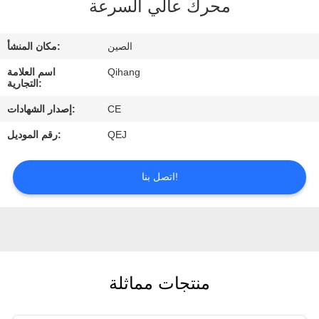
محرك عالي السرعة
مراقبة
الجودة
الصين
مكان المنشأ:
Qihang
اسم العلامة
اتصل
التجارية:
بنا
CE
إصدار الشهادات:
QEJ
رقم الموديل:
اطلب
اقتباس
اتصل بنا!
أخبار
حالات
منتجات مماثلة