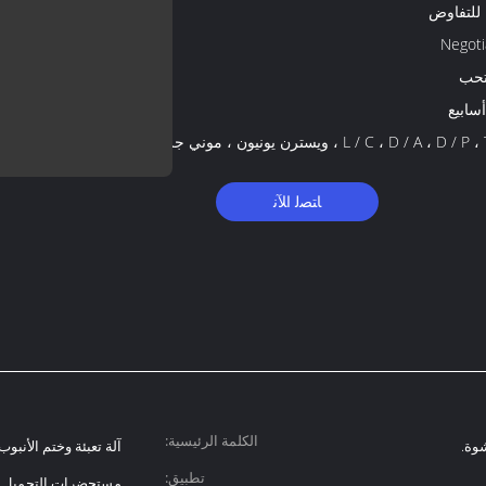
 للتفاوض
Negoti
تحب
L / C ، D / A ، D / ، ويسترن يونيون ، موني جرام
ﺎﺘﺼﻟ ﺍﻶﻧ
الكلمة الرئيسية:
شوة.
آلة تعبئة وختم الأنبوب 
تطبيق:
مستحضرات التجميل وال