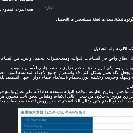
تطل:
هيئة الفولاذ المقاوم ل
أوتوماتيكية
معدات تعبئة مستحضرات التجميل
,
كم الآلي سهلة التشغيل
 على نطاق واسع في الصناعات الدوائية ومستحضرات التجميل وغيرها من الصناعات
 أوتوماتيكي للون ، تعبئة ، ختم حراري ، ضغط جانبي للأسنان ، أنبوب.
 وسهلة وسريعة وخفيفة الوزن.صمام باستخدام صمام دوار ، سهل التنظيف للغاية
امل:
عبئة ، والختم ، وتاريخ الطباعة ، وقطع النهاية.تستخدم هذه الآلة على نطاق واس
حراري موثوق به يتكون من سخان عالي الكفاءة ومقياس تدفق ثابت مستورد من أل