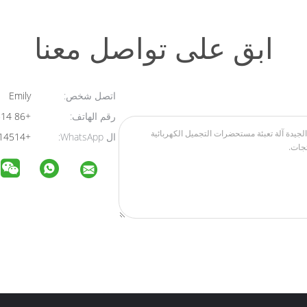
ابق على تواصل معنا
اتصل شخص:
Emily
رقم الهاتف:
+86 15626014514
ال WhatsApp:
+8615626014514