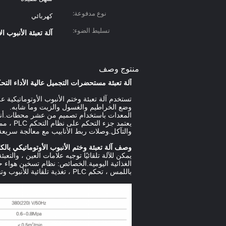
نوع مدفوعة:
كهربائي
تسليط الضوء:
آلة تعبئة الأنبوب ال
منتوج وصف
آلة تعبئة مستحضرات التجميل عالية الأداء التح
تستخدم آلة تعبئة وختم الأنبوب الأوتوماتيكية
وضع الخراطيم والغسول والزيت وما شابه.
المعدات باستخدام تصميم من عشر محطات.أنبوب
والتآكل.وصلات ربط الأنابيب مع معالجة سريعة
وصف آلة تعبئة وختم الأنبوب الأوتوماتيكي بالك
يمكن للآلة تلقائيًا توجيه علامات العين ، والت
الغذائية اليومية.الخصائص: نظام تسخين هواء 
باللمس ، تحكم PLC ، تغذية تلقائية للأنبوب وتحديد المواقع.الختم متين وعالي الكفاءة.يتم تحضير رؤوس التعبئة بمواصفات مختلفة للمواد بسماكات مختلفة.