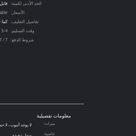
الحد الأدنى لكمية:
قابل
الأسعار:
able
تفاصيل التغليف:
كما 
وقت التسليم:
3-4 أسابيع
شروط الدفع:
 P ، T / T
معلومات تفصيلية
ميزات:
لا يوجد أنبوب ، لا ح
خاصية:
سهل تنفيذه