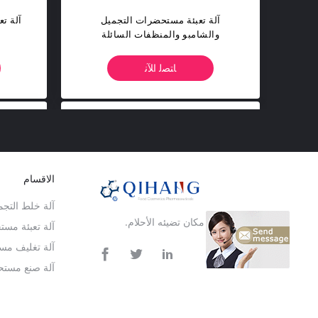
آلة تعبئة مستحضرات التجميل
والشامبو والمنظفات السائلة
ﺎﺘﺼﻟ ﺍﻶﻧ
الاقسام
آلة خلط التجم
أبحر للعالم - مكان تضيئه الأحلام.
آلة تعبئة مس
آلة تغليف مس
آلة صنع مستح