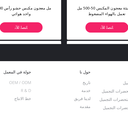
آلة تعبئة معجون المكبس 50-500 مل
50-500 مل
تعمل بالهواء المضغوط
واحد هوائي
ﺎﺘﺼﻟ ﺍﻶﻧ
ﺎﺘﺼﻟ ﺍﻶﻧ
حول نا
جولة في المعمل
تاريخ
OEM / ODM
يل
خدمة
R & D
تحضرات التجميل
لدينا فريق
خط الانتاج
تحضرات التجميل
مقدمة
ضرات التجميل