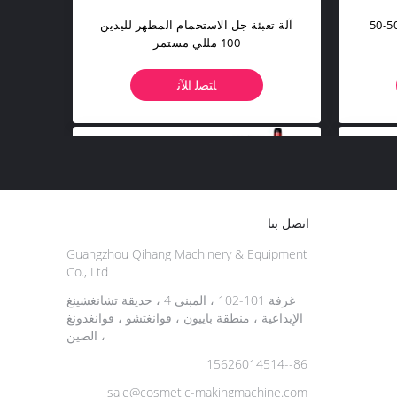
 معجون مكبس حشو رأس
آلة تعبئة جل الاستحمام المطهر لليدين
100 مللي مستمر
ﺎﺘﺼﻟ ﺍﻶﻧ
اتصل بنا
Guangzhou Qihang Machinery & Equipment
Co., Ltd
غرفة 101-102 ، المبنى 4 ، حديقة تشانغشينغ
الإبداعية ، منطقة باييون ، قوانغتشو ، قوانغدونغ
، الصين
86--15626014514
sale@cosmetic-makingmachine.com