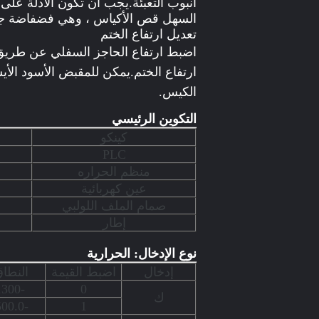
السهل قص الأكياس ، وهي فضفاضة جدً
تعديل ارتفاع الختم
اضبط ارتفاع الحاجز السفلي عن طريق
الكيس.
التكوين الرئيسي
كينكو
PLC
منظم الحراره
عين كهربائية
صمام الملف اللولبي
إطار
نوع الإدخال: الحرارية
إدخال
اضبط القيمة
النطا
-200-1300
0
ك
-20.0-500.0
1