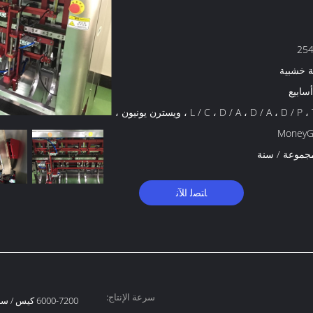
25
ة خشبية
L / C ، D / A ، D / A ، D / P ، T / T ، ويسترن يونيون ،
MoneyG
ﺎﺘﺼﻟ ﺍﻶﻧ
سرعة الإنتاج:
6000-7200 كيس / ساعة