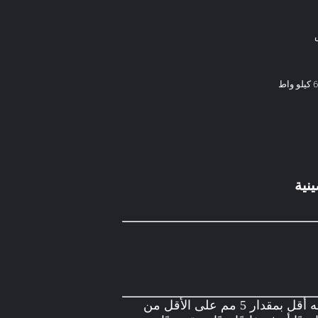
أولاً ، ضع الكيس في مكان التعبئة.يجب ضبط الجيب أعلى بمقدار 2-3 مم من اللاصق المطاطي ، ولكنه أقل بمقدار 5 مم على الأقل من