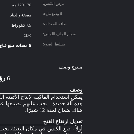
عرض الكيس:
120-170 مم
6 وضع ملء:
مضخة والعتاد
طاقة المعدات:
7.5 كيلو واط
صمام الملف اللولبي:
CDK
تسليط الضوء:
6 معدات صنع قناع الرؤوس
منتوج وصف
6 رؤوس تعبئة CE ISO GMP آلة تصنيع المنتجات العالية الصينية
وصف
يمكن استخدام الماكينة لإنتاج الأتمتة الك
هذه آلة جديدة ، يجب عليهم تصنيعها عن
هناك ضمان لمدة 12 شهرًا.
تعديل ارتفاع الفتح