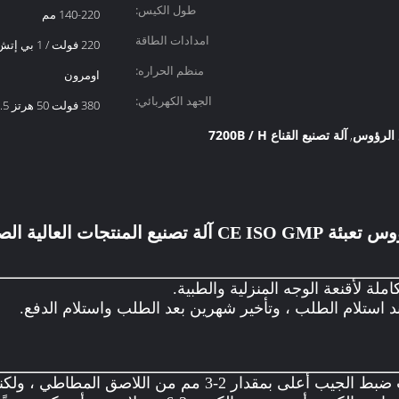
طول الكيس:
140-220 مم
امدادات الطاقة
220 فولت / 1 بي إتش
للمعدات:
منظم الحراره:
اومرون
الجهد الكهربائي:
380 فولت 50 هرتز 6.5 كيلو واط
آلة تصنيع القناع 7200B / H
,
املة لأقنعة الوجه المنزلية والطبية.
د استلام الطلب ، وتأخير شهرين بعد الطلب واستلام الدفع.