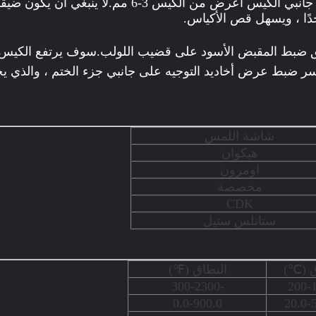
أنبوب التعبئة.يجب أن تكون الأدلة على جانبي الكيس أعرض 
ا ، ويسهل قص الأكياس.
 ضبط المقبض الأسود على قضيب اللولب.سوف يرتفع الكيس أ
شاشة اللمس
هيكوان
اومرون
مخصصة
CDK
ستانلس ستيل
ق (℃)
النطاق (℉)
-300-2300
0.0-900.0