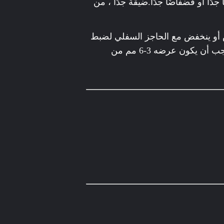
من الكيس 3-6 مم.لا ينبغي أن يكون ضيقًا جدًا أو فضفاضًا جدًا.ضيقة جدًا ، من
و ينخفض ​​مع الحاجز السفلي لضبط
ارتفاع الختم.يمكن للمقبض الأسود الأيسر ضبط عرض أخاديد التوجيه على جانبي جزء الختم ، والذي يجب أن يكون عرضه 3-6 مم من