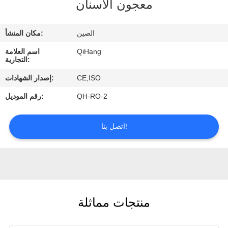
معجون الأسنان
مراقبة
الجودة
الصين
مكان المنشأ:
QiHang
اسم العلامة
اتصل
التجارية:
بنا
CE,ISO
إصدار الشهادات:
QH-RO-2
رقم الموديل:
اطلب
اقتباس
اتصل بنا!
أخبار
حالات
منتجات مماثلة