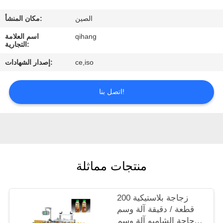
مراقبة
الصين
مكان المنشأ:
الجودة
qihang
اسم العلامة
التجارية:
اتصل
ce,iso
إصدار الشهادات:
بنا
اتصل بنا!
اطلب
اقتباس
أخبار
منتجات مماثلة
حالات
زجاجة بلاستيكية 200
قطعة / دقيقة آلة وسم
زجاجة الشامبو آلة وسم