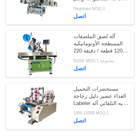
الملصقات
Negotiate MOQ:1
اتصل
آلة لصق الملصقات
المسطحة الأوتوماتيكية
120 قطعة / دقيقة 220
فولت
$3200 MOQ:1 مجموعة
اتصل
مستحضرات التجميل
الغذاء عصير دليل زجاجة
Labeler شبه التلقائي آلة
تسمية الأسطوانة في
1000-1500$ MOQ:1
ورشة صغيرة
اتصل