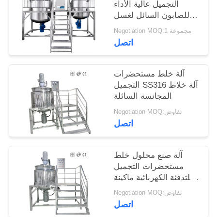
التجميل عالية الأداء
للصابون السائل لغسل
اليدين
Negotiation MOQ:1 مجموعة
اتصل
آلة خلط مستحضرات
التجميل SS316 آلة خلاط
المجانسة السائلة
Negotiation MOQ:تفاوض
اتصل
آلة صنع محلول خلط
مستحضرات التجميل
للتدفئة الكهربائية ماكينة
خلط وعاء الخلط المغلف
Negotiation MOQ:تفاوض
بالدبابات
اتصل