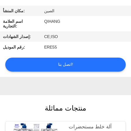
مراقبة
الصين
مكان المنشأ:
الجودة
QIHANG
اسم العلامة
التجارية:
اتصل
CE;ISO
إصدار الشهادات:
بنا
ERE55
رقم الموديل:
اطلب
اتصل بنا!
اقتباس
أخبار
منتجات مماثلة
حالات
آلة خلط مستحضرات