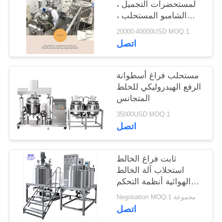
لمستحضرات التجميل ،
الشامبو المستحلب ،
خزان الخلط ، اجعل
20000-40000USD MOQ:1
مستحضرات التجميل
اتصل
الخاصة بك
مستحلب فراغ أسطوانة
الرفع الهيدروليكي للخلط
المتجانس
35000USD MOQ:1
اتصل
ثابت فراغ الخالط
استحلاب آلة الخالط
الهوائية أنظمة التحكم
الكهربائية
Negotiation MOQ:1 مجموعة
اتصل