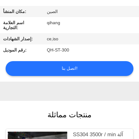
مراقبة
الصين
مكان المنشأ:
الجودة
qihang
اسم العلامة
التجارية:
اتصل
ce,iso
إصدار الشهادات:
بنا
QH-ST-300
رقم الموديل:
اطلب
اتصل بنا!
اقتباس
أخبار
منتجات مماثلة
حالات
SS304 3500r / min آلة