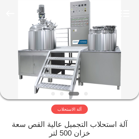
صنع
مستحضرات
التجميل
المزود.
Copyright
©
2020
-
مسكن
2022
cosmetic-
makingmachine.com.
All
Rights
Reserved.
منتجات
معلومات
عنا
جولة
آلة الاستحلاب
في
المعمل
آلة استحلاب التجميل عالية القص سعة
خزان 500 لتر