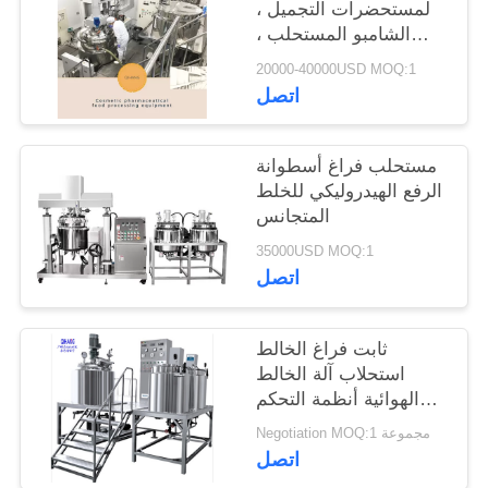
لمستحضرات التجميل ،
الشامبو المستحلب ،
خزان الخلط ، اجعل
20000-40000USD MOQ:1
مستحضرات التجميل
اتصل
الخاصة بك
مستحلب فراغ أسطوانة
الرفع الهيدروليكي للخلط
المتجانس
35000USD MOQ:1
اتصل
ثابت فراغ الخالط
استحلاب آلة الخالط
الهوائية أنظمة التحكم
الكهربائية
Negotiation MOQ:1 مجموعة
اتصل