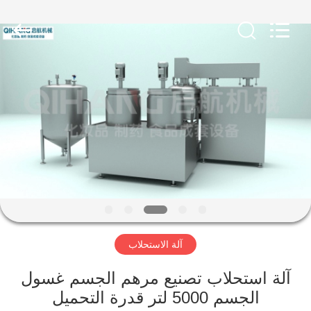
صنع
مستحضرات
التجميل
المزود.
Copyright
©
2020
-
مسكن
2023
cosmetic-
makingmachine.com.
All
Rights
Reserved.
منتجات
معلومات
عنا
جولة
آلة الاستحلاب
في
المعمل
آلة استحلاب تصنيع مرهم الجسم غسول
الجسم 5000 لتر قدرة التحميل