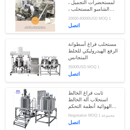
لمستحضرات التجميل ،
الشامبو المستحلب ،
خزان الخلط ، اجعل
20000-40000USD MOQ:1
مستحضرات التجميل
اتصل
الخاصة بك
مستحلب فراغ أسطوانة
الرفع الهيدروليكي للخلط
المتجانس
35000USD MOQ:1
اتصل
ثابت فراغ الخالط
استحلاب آلة الخالط
الهوائية أنظمة التحكم
الكهربائية
Negotiation MOQ:1 مجموعة
اتصل