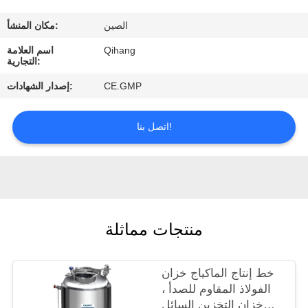
مراقبة
الصين
مكان المنشأ:
الجودة
Qihang
اسم العلامة
التجارية:
اتصل
CE.GMP
إصدار الشهادات:
بنا
اتصل بنا!
اطلب
اقتباس
أخبار
منتجات مماثلة
حالات
خط إنتاج الماكياج خزان
الفولاذ المقاوم للصدأ ،
خزان التخزين السائل